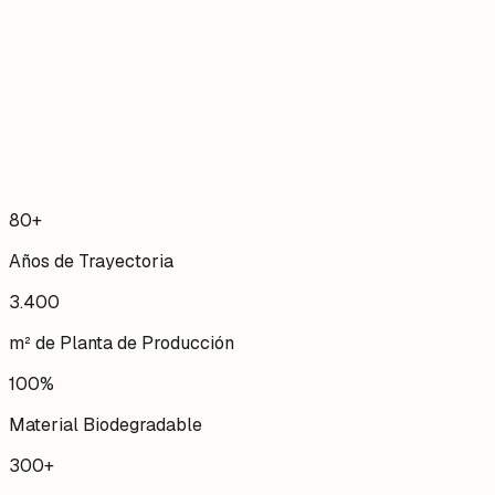
Papel Kraft
90g a 125g • Fibra Virgen
Impacto
100% Biodegradable
Pedido Mínimo
Desde 10.000 und
80+
Años de Trayectoria
3.400
m² de Planta de Producción
100%
Material Biodegradable
300+