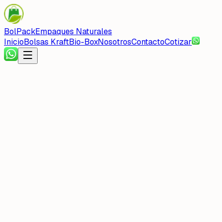
BolPack
Empaques Naturales
Inicio
Bolsas Kraft
Bio-Box
Nosotros
Contacto
Cotizar