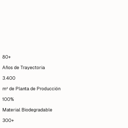
Papel Kraft
90g a 125g • Fibra Virgen
Impacto
100% Biodegradable
Pedido Mínimo
Desde 10.000 und
80+
Años de Trayectoria
3.400
m² de Planta de Producción
100%
Material Biodegradable
300+