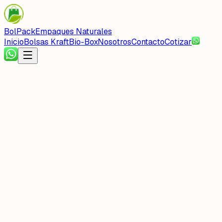
BolPack
Empaques Naturales
Inicio
Bolsas Kraft
Bio-Box
Nosotros
Contacto
Cotizar